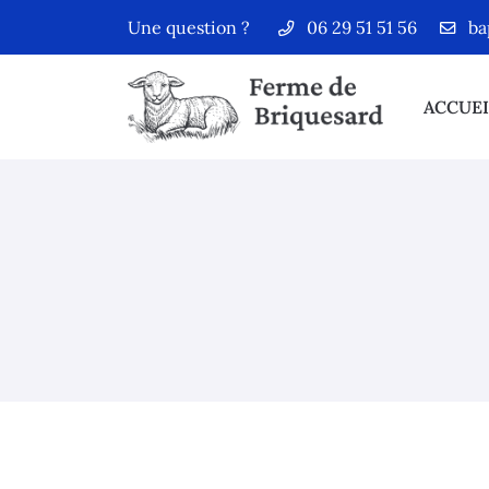
Une question ?
06 29 51 51 56
Ferme de briquesard
78125 Orcemont
ACCUEI
06 29 51 51 56
Adresse email de réception

En cochant cette case, vous consentez à recevoir nos propositions comm