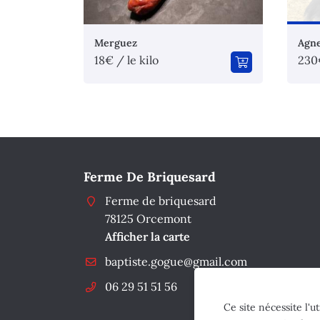
Merguez
Agne
18€ / le kilo
230
Ferme De Briquesard
Ferme de briquesard
78125 Orcemont
Afficher la carte
06 29 51 51 56
Ce site nécessite l'u