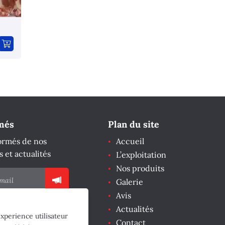
més
Plan du site
ormés de nos
Accueil
s et actualités
L’exploitation
Nos produits
Galerie
Avis
Actualités
experience utilisateur
Contact