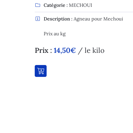
l'adresse email indiqué ci-dessus. Vous pouvez vous désinscrire à tout 
Catégorie :
MECHOUI

utilisant
le formulaire de désinscription
.
Description :
Agneau pour Mechoui

Inscription
Prix au kg
Prix :
14,50€
/ le kilo