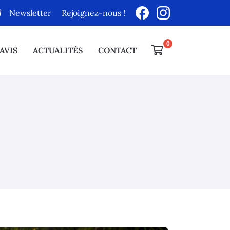
Newsletter
Rejoignez-nous !

AVIS
ACTUALITÉS
CONTACT
0
€
Vider
Il n'y a aucun produit dans votre panier
Voir notre sélection